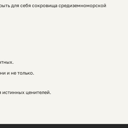
ткрыть для себя сокровища средиземноморской
нтных.
и и не только.
я истинных ценителей.