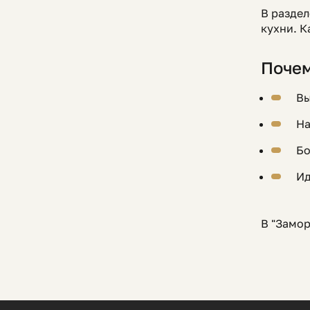
В раздел
кухни. К
Почем
Вы
На
Бо
Ид
В "Замор