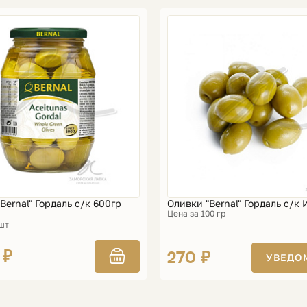
Bernal" Гордаль с/к 600гр
Оливки "Bernal" Гордаль с/к
Цена за 100 гр
 шт
 ₽
270 ₽
УВЕДО