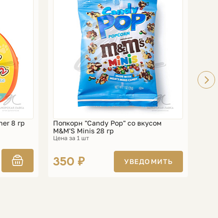
ner 8 гр
Попкорн "Candy Pop" со вкусом
Попк
M&M'S Minis 28 гр
28 г
Цена за 1 шт
Цена 
35
350 ₽
УВЕДОМИТЬ