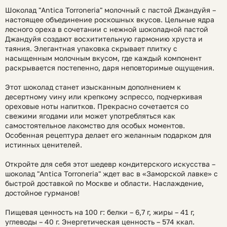
Шоколад "Antica Torroneria" молочный с пастой Джандуйя –
настоящее объединение роскошных вкусов. Цельные ядра
лесного ореха в сочетании с нежной шоколадной пастой
Джандуйя создают восхитительную гармонию хруста и
таяния. Элегантная упаковка скрывает плитку с
насыщенным молочным вкусом, где каждый компонент
раскрывается постепенно, даря неповторимые ощущения.
Этот шоколад станет изысканным дополнением к
десертному vину или крепкому эспрессо, подчеркивая
ореховые ноты напитков. Прекрасно сочетается со
свежими ягодами или может употребляться как
самостоятельное лакомство для особых моментов.
Особенная рецептура делает его желанным подарком для
истинных ценителей.
Откройте для себя этот шедевр кондитерского искусства –
шоколад "Antica Torroneria" ждет вас в «Заморской лавке» с
быстрой доставкой по Москве и области. Наслаждение,
достойное гурманов!
Пищевая ценность на 100 г: белки – 6,7 г, жиры – 41 г,
углеводы – 40 г. Энергетическая ценность – 574 ккал.