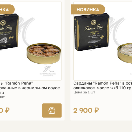
НКА
НОВИНКА
ы "Ramón Peña"
Сардины "Ramón Peña" в ос
ванные в чернильном соусе
оливковом масле ж/б 110 гр
гр
Цена за 1 шт
 шт
0 ₽
2 900 ₽