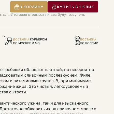
В КОРЗИНУ
КУПИТЬ В 1 КЛИК
ться. Итоговая стоимость и вес будут озвучены
ДОСТАВКА
КУРЬЕРОМ
ДОСТАВКА
ПО МОСКВЕ И МО
ПО РОССИИ
ие гребешки обладают плотной, но невероятно
сладковатым сливочным послевкусием. Филе
езом и витаминами группы B, при минимуме
ржание жира. Это чистый, легкоусвояемый
ства сытости.
мантического ужина, так и для изысканного
 Достаточно обжарить их на сливочном масле с