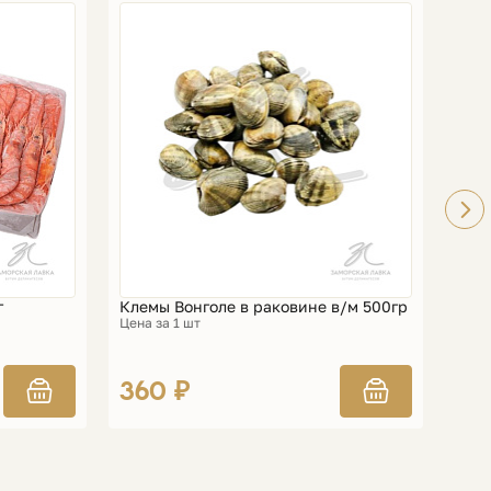
г
Клемы Вонголе в раковине в/м 500гр
Греб
Цена за 1 шт
Цена 
360 ₽
45