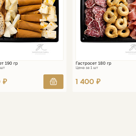
т 190 гр
Гастросет 180 гр
 шт
Цена за 1 шт
 ₽
1 400 ₽