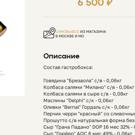
6 500 ₽
САМОВЫВОЗ
ИЗ МАГАЗИНА
В МОСКВЕ И МО
Описание
Состав гастробокса:
Говядина "Брезаола" с/в - 0,06кг
Колбаса салями "Милано" с/в - 0,06к
Колбаса салями в сыре с/в - 0,08кг
Маслины "Delphi" с/к - 0,06кг
Оливки "Bernal" Гордаль с/к - 0,06кг
Перчик черри "красный" со сливочны
Прошутто с/в натуральная форма без 
Сыр "Грана Падано" DOP 16 мес 32% -
Сыр "Грюйер" АОС 6 мес 49% - 0,06к