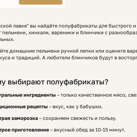
ской лавке" вы найдёте полуфабрикаты для быстрого и
 пельмени, хинкали, вареники и блинчики с разнообра
льных.
йте домашние пельмени ручной лепки или оцените варе
куса и традиций. А любители блинчиков будут в востор
.
у выбирают полуфабрикаты?
уральные ингредиенты
– только качественное мясо, св
диционные рецепты
– вкус, как у бабушки.
трая заморозка
– сохраняем свежесть и пользу.
трое приготовление
– вкусный обед за 10-15 минут.