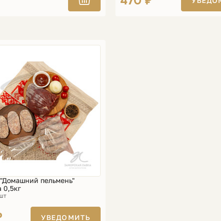
470 ₽
УВЕДО
 "Домашний пельмень"
 0,5кг
 шт
₽
УВЕДОМИТЬ