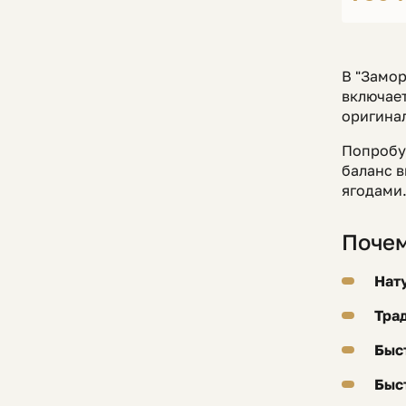
В "Замор
включает
оригина
Попробу
баланс в
ягодами
Почем
Нат
Тра
Быс
Быс