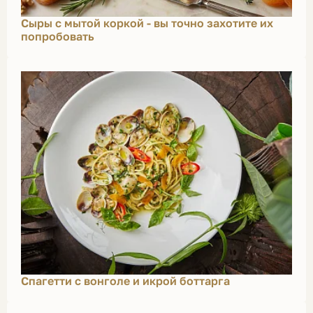
Сыры с мытой коркой - вы точно захотите их
попробовать
Спагетти с вонголе и икрой боттарга