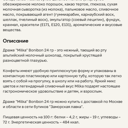
обезжиренное молоко порошок, какао тертое, глюкоза, сухая
молочная сыворотка (из молока), пальмовое масло, сливочное
масло, покрывающий агент (гуммиарабик, карнаубский воск,
шеллак, пчелиный воск), эмульгатор (соевый лецитин), фундук,
крахмал, красители (E171, E120, E131), ароматические и вкусовые
вещества.
Описание
Драже "Milka" Bonibon 24 гр - это нежный, тающий во рту
альпийский молочный шоколад, покрытый хрустящей
разноцветной глазурью.
Конфеты имеют удобную приплюснутую форму и упакованы в
компактную пластиковую или картонную тубу, которую так легко
взять с собой на прогулку, в школу или на работу. Яркий микс
цветов и легендарный сливочный вкус Milka подарят настоящее
гастрономическое удовольствие и детям, и взрослым.
Драже "Milka" Bonibon 24 гр можно купить с доставкой по Москве
и области в сети бутиков "Заморская лавка".
Пищевая ценность на 100 г: белки – 4,2 г, жиры – 19 г, углеводы –
72 г. Энергетическая ценность – 484 ккал.