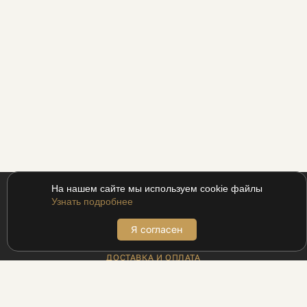
На нашем сайте мы используем cookie файлы
Узнать подробнее
Я согласен
ПОКУПАТЕЛЯМ
ДОСТАВКА И ОПЛАТА
АДРЕСА БУТИКОВ
ВОЗВРАТ
МЕХАНИКА ДЛЯ ПРОМОКОДОВ
ПРОГРАММА ЛОЯЛЬНОСТИ UDS