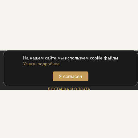
На нашем сайте мы используем cookie файлы
Узнать подробнее
Я согласен
ПОКУПАТЕЛЯМ
ДОСТАВКА И ОПЛАТА
АДРЕСА БУТИКОВ
ВОЗВРАТ
МЕХАНИКА ДЛЯ ПРОМОКОДОВ
ПРОГРАММА ЛОЯЛЬНОСТИ UDS
РЕЦЕПТЫ
БЛОГ
ИНФОРМАЦИЯ
КОНТАКТЫ
ПАРТНЁРАМ
ЛЕГАЛЬНОСТЬ БИЗНЕСА