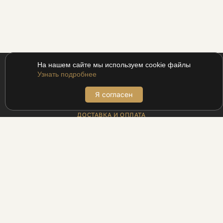
На нашем сайте мы используем cookie файлы
Узнать подробнее
Я согласен
ПОКУПАТЕЛЯМ
ДОСТАВКА И ОПЛАТА
АДРЕСА БУТИКОВ
ВОЗВРАТ
МЕХАНИКА ДЛЯ ПРОМОКОДОВ
ПРОГРАММА ЛОЯЛЬНОСТИ UDS
РЕЦЕПТЫ
БЛОГ
ИНФОРМАЦИЯ
КОНТАКТЫ
ПАРТНЁРАМ
ЛЕГАЛЬНОСТЬ БИЗНЕСА
ПОЛИТИКА КОНФИДЕНЦИАЛЬНОСТИ
О НАС
КАТАЛОГ
УСЛУГИ