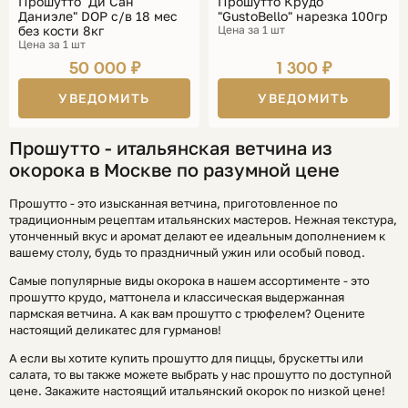
Прошутто "Ди Сан
Прошутто Крудо
Даниэле" DOP с/в 18 мес
"GustoBello" нарезка 100гр
без кости 8кг
Цена за 1 шт
Цена за 1 шт
50 000 ₽
1 300 ₽
УВЕДОМИТЬ
УВЕДОМИТЬ
Прошутто - итальянская ветчина из
окорока в Москве по разумной цене
Прошутто - это изысканная ветчина, приготовленное по
традиционным рецептам итальянских мастеров. Нежная текстура,
утонченный вкус и аромат делают ее идеальным дополнением к
вашему столу, будь то праздничный ужин или особый повод.
Самые популярные виды окорока в нашем ассортименте - это
прошутто крудо, маттонела и классическая выдержанная
пармская ветчина. А как вам прошутто с трюфелем? Оцените
настоящий деликатес для гурманов!
А если вы хотите купить прошутто для пиццы, брускетты или
салата, то вы также можете выбрать у нас прошутто по доступной
цене. Закажите настоящий итальянский окорок по низкой цене!