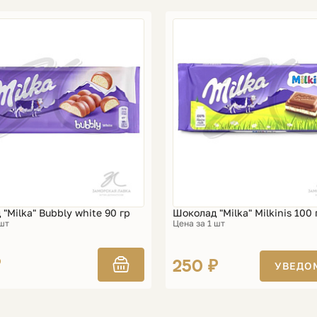
"Milka" Bubbly white 90 гр
Шоколад "Milka" Milkinis 100 
 шт
Цена за 1 шт
₽
250 ₽
УВЕДО