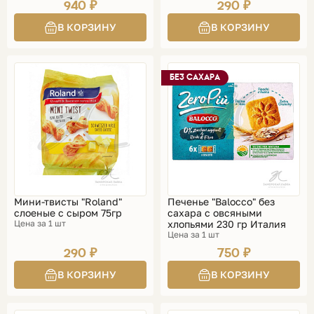
940 ₽
290 ₽
БЕЗ САХАРА
Мини-твисты "Roland"
Печенье "Balocco" без
слоеные с сыром 75гр
сахара с овсяными
Цена за 1 шт
хлопьями 230 гр Италия
Цена за 1 шт
290 ₽
750 ₽