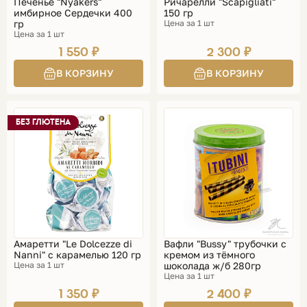
Печенье "Nyakers"
Ричарелли "Scapigliati"
имбирное Сердечки 400
150 гр
гр
Цена за 1 шт
Цена за 1 шт
1 550 ₽
2 300 ₽
БЕЗ ГЛЮТЕНА
Амаретти "Le Dolcezze di
Вафли "Bussy" трубочки с
Nanni" с карамелью 120 гр
кремом из тёмного
Цена за 1 шт
шоколада ж/б 280гр
Цена за 1 шт
1 350 ₽
2 400 ₽