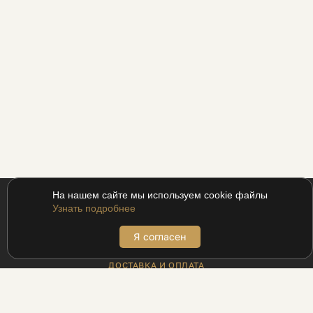
На нашем сайте мы используем cookie файлы
Узнать подробнее
Я согласен
ПОКУПАТЕЛЯМ
ДОСТАВКА И ОПЛАТА
АДРЕСА БУТИКОВ
ВОЗВРАТ
МЕХАНИКА ДЛЯ ПРОМОКОДОВ
ПРОГРАММА ЛОЯЛЬНОСТИ UDS