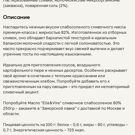
(закваска), поваренная соль (2%).
Описание
Насладитесь нежным вкусом слабосоленого сливочного масла
премиум-класса с жирностью 82%. Изготовленное из отборных
сливок, оно обладает бархатистой текстурой и идеальным
балансом молочной сладости с легкой солоноватостью. Это
масло прекрасно подчеркивает вкус свежей выпечки и делает
утренние тосты по-настоящему изысканными.
Идеально для приготовления соусов, воздушного
картофельного пюре и нежных десертов. Особенно раскрывает
свой аромат в сочетании с теплыми круассанами или
свежеиспеченным хлебом. Попробуйте добавить его к
приготовленным на пару овощам – это придаст им неповторимый
сливочный акцент.
Попробуйте Масло "Elle&Vire" сливочное слабосоленое 80%
250гр – закажите в "Заморской лавке" с доставкой по Москве и
области.
Пищевая ценность на 100 г: белки – 0,6 г, жиры – 80 г, углеводы –
0,7 г. Энергетическая ценность – 725 ккал.