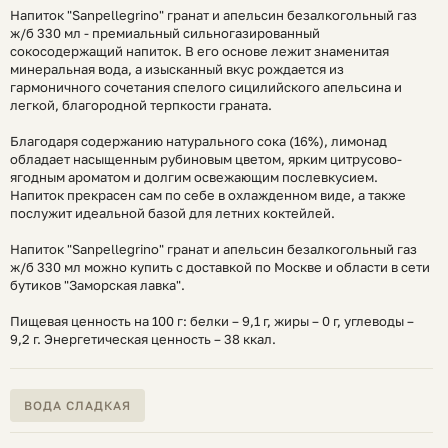
Напиток "Sanpellegrino" гранат и апельсин безалкогольный газ
ж/б 330 мл - премиальный сильногазированный
сокосодержащий напиток. В его основе лежит знаменитая
минеральная вода, а изысканный вкус рождается из
гармоничного сочетания спелого сицилийского апельсина и
легкой, благородной терпкости граната.
Благодаря содержанию натурального сока (16%), лимонад
обладает насыщенным рубиновым цветом, ярким цитрусово-
ягодным ароматом и долгим освежающим послевкусием.
Напиток прекрасен сам по себе в охлажденном виде, а также
послужит идеальной базой для летних коктейлей.
Напиток "Sanpellegrino" гранат и апельсин безалкогольный газ
ж/б 330 мл можно купить с доставкой по Москве и области в сети
бутиков "Заморская лавка".
Пищевая ценность на 100 г: белки – 9,1 г, жиры – 0 г, углеводы –
9,2 г. Энергетическая ценность – 38 ккал.
ВОДА СЛАДКАЯ