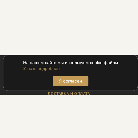
На нашем сайте мы используем cookie файлы
Узнать подробнее
Я согласен
ПОКУПАТЕЛЯМ
ДОСТАВКА И ОПЛАТА
АДРЕСА БУТИКОВ
ВОЗВРАТ
МЕХАНИКА ДЛЯ ПРОМОКОДОВ
ПРОГРАММА ЛОЯЛЬНОСТИ UDS
РЕЦЕПТЫ
БЛОГ
ИНФОРМАЦИЯ
КОНТАКТЫ
ПАРТНЁРАМ