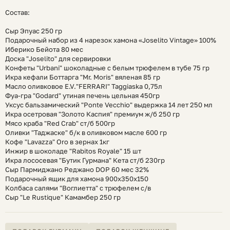
Состав:
Сыр Эпуас 250 гр
Подарочный набор из 4 нарезок хамона «Joselito Vintage» 100%
Иберико Бейота 80 мес
Доска "Joselito" для сервировки
Конфеты "Urbani" шоколадные с белым трюфелем в тубе 75 гр
Икра кефали Боттарга "Mr. Moris" вяленая 85 гр
Масло оливковое E.V."FERRARI" Taggiaska 0,75л
Фуа-гра "Godard" утиная печень цельная 450гр
Уксус бальзамический "Ponte Vecchio" выдержка 14 лет 250 мл
Икра осетровая "Золото Каспия" премиум ж/б 250 гр
Мясо краба "Red Crab" ст/б 500гр
Оливки "Таджаске" б/к в оливковом масле 600 гр
Кофе "Lavazza" Oro в зернах 1кг
Инжир в шоколаде "Rabitos Royale" 15 шт
Икра лососевая "Бутик Гурмана" Кета ст/б 230гр
Сыр Пармиджано Реджано DOP 60 мес 32%
Подарочный ящик для хамона 900х350х150
Колбаса салями "Воглиетта" с трюфелем с/в
Сыр "Le Rustique" Камамбер 250 гр