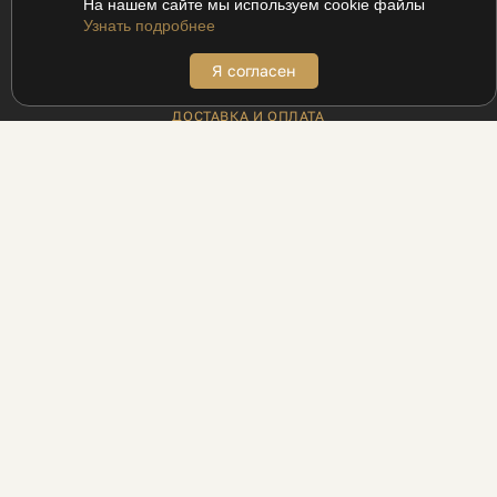
На нашем сайте мы используем cookie файлы
Узнать подробнее
Я согласен
ПОКУПАТЕЛЯМ
ДОСТАВКА И ОПЛАТА
АДРЕСА БУТИКОВ
ВОЗВРАТ
МЕХАНИКА ДЛЯ ПРОМОКОДОВ
ПРОГРАММА ЛОЯЛЬНОСТИ UDS
РЕЦЕПТЫ
БЛОГ
ИНФОРМАЦИЯ
КОНТАКТЫ
ПАРТНЁРАМ
ЛЕГАЛЬНОСТЬ БИЗНЕСА
ПОЛИТИКА КОНФИДЕНЦИАЛЬНОСТИ
О НАС
КАТАЛОГ
УСЛУГИ
МОСКВА, МИЧУРИНСКИЙ ПРОСПЕКТ, 7
+7 495 741-88-80
ЕЖЕДНЕВНО
С 10:00 – 22:00