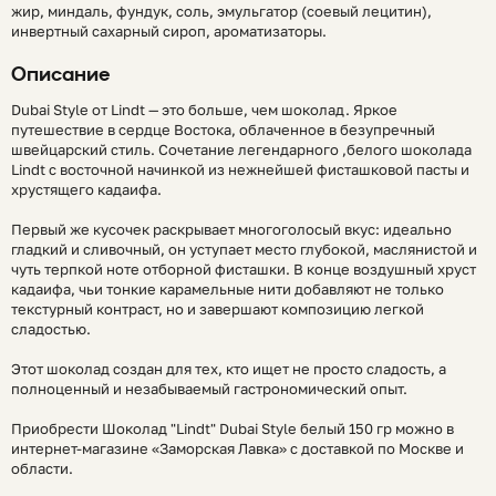
жир, миндаль, фундук, соль, эмульгатор (соевый лецитин),
инвертный сахарный сироп, ароматизаторы.
Описание
Dubai Style от Lindt — это больше, чем шоколад. Яркое
путешествие в сердце Востока, облаченное в безупречный
швейцарский стиль. Сочетание легендарного ,белого шоколада
Lindt с восточной начинкой из нежнейшей фисташковой пасты и
хрустящего кадаифа.
Первый же кусочек раскрывает многоголосый вкус: идеально
гладкий и сливочный, он уступает место глубокой, маслянистой и
чуть терпкой ноте отборной фисташки. В конце воздушный хруст
кадаифа, чьи тонкие карамельные нити добавляют не только
текстурный контраст, но и завершают композицию легкой
сладостью.
Этот шоколад создан для тех, кто ищет не просто сладость, а
полноценный и незабываемый гастрономический опыт.
Приобрести Шоколад "Lindt" Dubai Style белый 150 гр можно в
интернет-магазине «Заморская Лавка» с доставкой по Москве и
области.