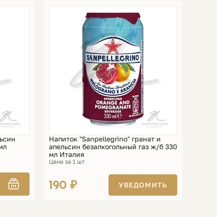
льсин
Напиток "Sanpellegrino" гранат и
мл
апельсин безалкогольный газ ж/б 330
мл Италия
Цена за 1 шт
190 ₽
УВЕДОМИТЬ