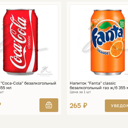
"Coca-Cola" безалкогольный
Напиток "Fanta" classic
355 мл
безалкогольный газ ж/б 355 
 шт
Цена за 1 шт
₽
265 ₽
УВЕДО