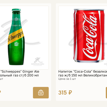
"Schweppes" Ginger Ale
Напиток "Coca-Cola" безалк
ольный газ ст/б 200 мл
газ ж/б 150 мл Великобрита
 шт
Цена за 1 шт
₽
315 ₽