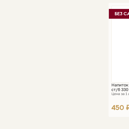
БЕЗ С
Напиток 
ст/б 33
Цена за 1
450 