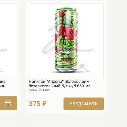
икс
Напиток "Arizona" яблоко лайм
мл
безалкогольный б/г ж/б 650 мл
Цена за 1 шт
375 ₽
УВЕДОМИТЬ