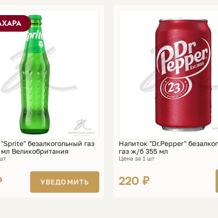
АХАРА
"Spritе" безалкогольный газ
Напиток "Dr.Pepper" безалко
0 мл Великобритания
газ ж/б 355 мл
 шт
Цена за 1 шт
220 ₽
₽
УВЕДОМИТЬ