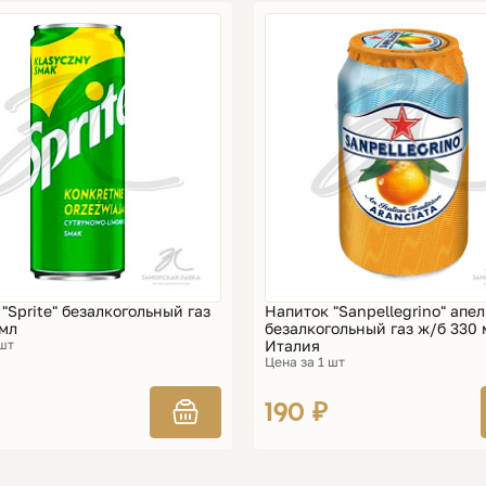
"Spritе" безалкогольный газ
Напиток "Sanpellegrino" апе
 мл
безалкогольный газ ж/б 330 
 шт
Италия
Цена за 1 шт
190 ₽