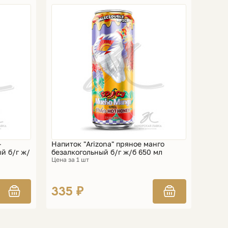
-
Напиток "Arizona" пряное манго
й б/г ж/
безалкогольный б/г ж/б 650 мл
Цена за 1 шт
335 ₽