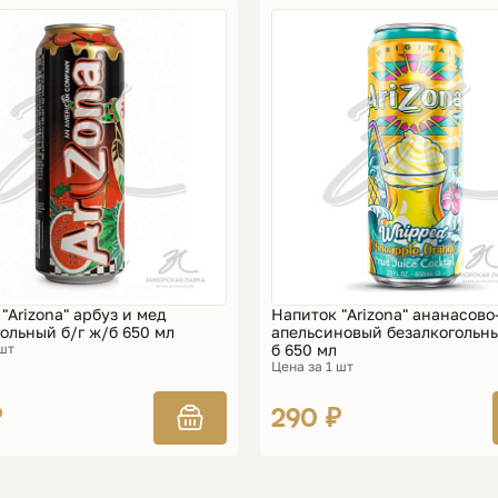
"Arizona" арбуз и мед
Напиток "Arizona" ананасово
ольный б/г ж/б 650 мл
апельсиновый безалкогольны
 шт
б 650 мл
Цена за 1 шт
₽
290 ₽