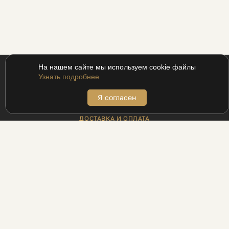
На нашем сайте мы используем cookie файлы
Узнать подробнее
Я согласен
ПОКУПАТЕЛЯМ
ДОСТАВКА И ОПЛАТА
АДРЕСА БУТИКОВ
ВОЗВРАТ
МЕХАНИКА ДЛЯ ПРОМОКОДОВ
ПРОГРАММА ЛОЯЛЬНОСТИ UDS
РЕЦЕПТЫ
БЛОГ
ИНФОРМАЦИЯ
КОНТАКТЫ
ПАРТНЁРАМ
ЛЕГАЛЬНОСТЬ БИЗНЕСА
ПОЛИТИКА КОНФИДЕНЦИАЛЬНОСТИ
О НАС
КАТАЛОГ
УСЛУГИ