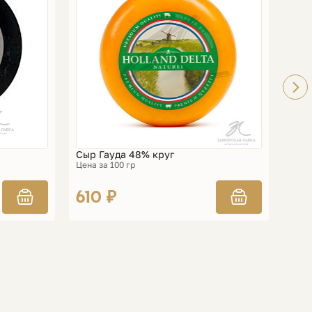
Сыр Гауда 48% круг
Сыр 
Цена за 100 гр
Цена 
610 ₽
98