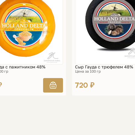
да с пажитником 48%
Сыр Гауда с трюфелем 48%
00 гр
Цена за 100 гр
₽
720 ₽