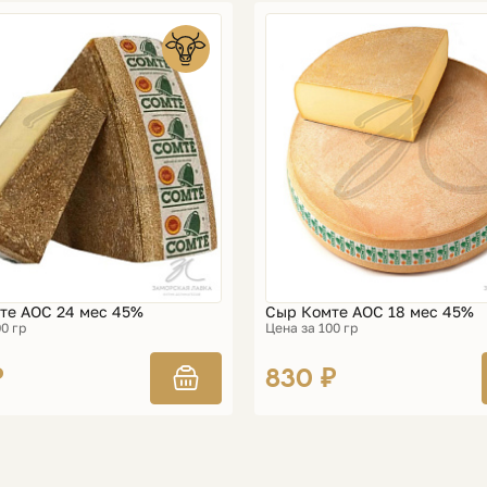
те АОС 24 мес 45%
Сыр Комте АОС 18 мес 45%
0 гр
Цена за 100 гр
₽
830 ₽