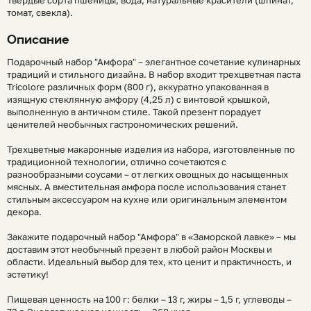
томат, свекла).
Описание
Подарочный набор "Амфора" – элегантное сочетание кулинарных
традиций и стильного дизайна. В набор входит трехцветная паста
Tricolore различных форм (800 г), аккуратно упакованная в
изящную стеклянную амфору (4,25 л) с винтовой крышкой,
выполненную в античном стиле. Такой презент порадует
ценителей необычных гастрономических решений.
Трехцветные макаронные изделия из набора, изготовленные по
традиционной технологии, отлично сочетаются с
разнообразными соусами – от легких овощных до насыщенных
мясных. А вместительная амфора после использования станет
стильным аксессуаром на кухне или оригинальным элементом
декора.
Закажите подарочный набор "Амфора" в «Заморской лавке» – мы
доставим этот необычный презент в любой район Москвы и
области. Идеальный выбор для тех, кто ценит и практичность, и
эстетику!
Пищевая ценность на 100 г: белки – 13 г, жиры – 1,5 г, углеводы –