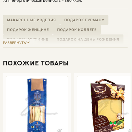
73 г. Энергетическая ценность – 360 ккал.
МАКАРОННЫЕ ИЗДЕЛИЯ
ПОДАРОК ГУРМАНУ
ПОДАРОК ЖЕНЩИНЕ
ПОДАРОК КОЛЛЕГЕ
ПОДАРОК МУЖЧИНЕ
ПОДАРОК НА ДЕНЬ РОЖДЕНИЯ
РАЗВЕРНУТЬ
ПОДАРОК НА НОВЫЙ ГОД
ПОДАРОК НА РОЖДЕСТВО
ПОДАРОК РУКОВОДИТЕЛЮ
ПОДАРОК УЧИТЕЛЮ
ПОХОЖИЕ ТОВАРЫ