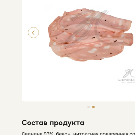
Состав продукта
Свинина 93%, бекон, нитритная поваренная с