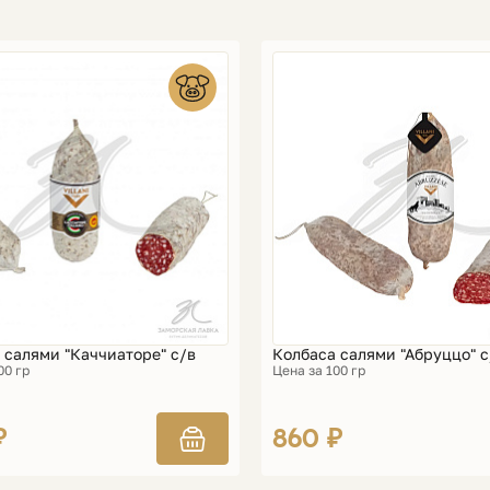
 салями "Каччиаторе" с/в
Колбаса салями "Абруццо" с
00 гр
Цена за 100 гр
₽
860 ₽