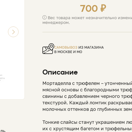
700 ₽
Вес товара может незначительно измени
менеджером.
САМОВЫВОЗ
ИЗ МАГАЗИНА
В МОСКВЕ И МО
Описание
Мортаделла с трюфелем – утонченны
мясной основы с благородными трюф
свинины с добавлением черного трюф
текстурой. Каждый ломтик раскрывае
молочных оттенков до глубинных зем
Тонкие слайсы станут украшением л
их с хрустящим багетом и трюфельны
оль