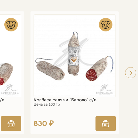
/в
Колбаса салями "Бароло" с/в
Колб
Цена за 100 гр
Цена 
830 ₽
71