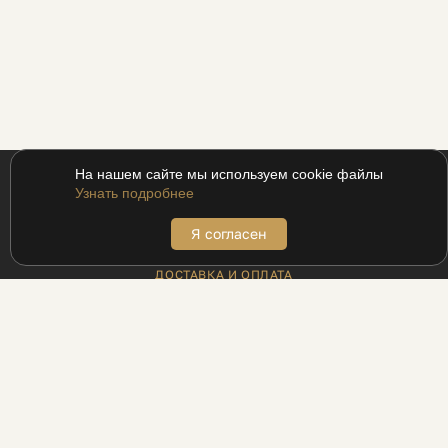
На нашем сайте мы используем cookie файлы
Узнать подробнее
Я согласен
ПОКУПАТЕЛЯМ
ДОСТАВКА И ОПЛАТА
АДРЕСА БУТИКОВ
ВОЗВРАТ
МЕХАНИКА ДЛЯ ПРОМОКОДОВ
ПРОГРАММА ЛОЯЛЬНОСТИ UDS
РЕЦЕПТЫ
БЛОГ
ИНФОРМАЦИЯ
КОНТАКТЫ
ПАРТНЁРАМ
ЛЕГАЛЬНОСТЬ БИЗНЕСА
ПОЛИТИКА КОНФИДЕНЦИАЛЬНОСТИ